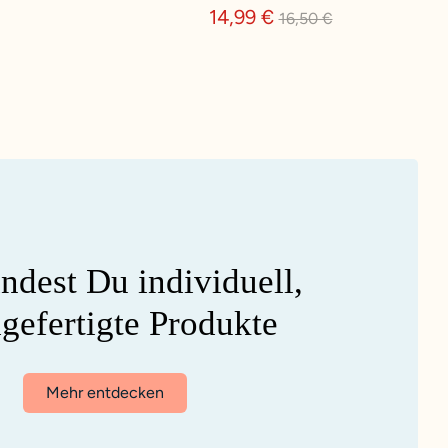
Normaler
14,99 €
16,50 €
Preis
indest Du individuell,
gefertigte Produkte
Mehr entdecken