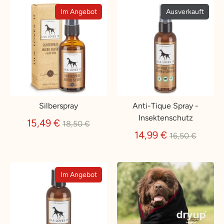
Im Angebot
Ausverkauft
Silberspray
Anti-Tique Spray -
Insektenschutz
Normaler
15,49 €
18,50 €
Preis
Normaler
14,99 €
16,50 €
Preis
Im Angebot