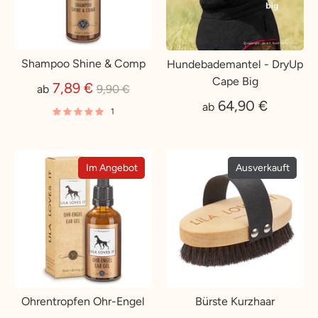
Shampoo Shine & Comp
Hundebademantel - DryUp
Cape Big
Normaler
7,89 €
ab
9,90 €
Preis
64,90 €
ab
1
Im Angebot
Ausverkauft
Ohrentropfen Ohr-Engel
Bürste Kurzhaar