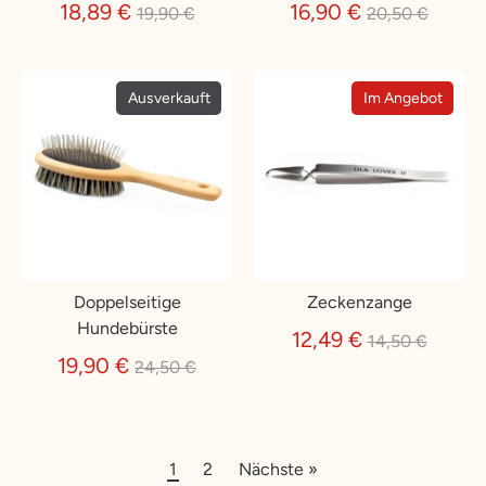
Normaler
Normaler
18,89 €
16,90 €
19,90 €
20,50 €
Preis
Preis
Ausverkauft
Im Angebot
Doppelseitige
Zeckenzange
Hundebürste
Normaler
12,49 €
14,50 €
Normaler
Preis
19,90 €
24,50 €
Preis
1
2
Nächste »