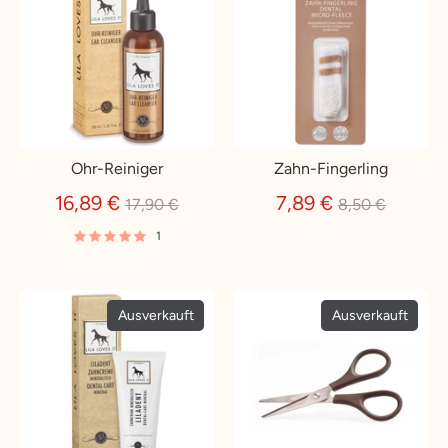
Ohr-Reiniger
Zahn-Fingerling
Normaler
Normaler
16,89 €
7,89 €
17,90 €
8,50 €
Preis
Preis
1
Ausverkauft
Ausverkauft