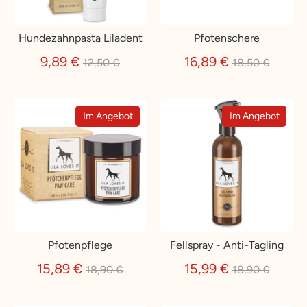
Hundezahnpasta Liladent
Pfotenschere
Normaler
Normaler
9,89 €
16,89 €
12,50 €
18,50 €
Preis
Preis
Im Angebot
Im Angebot
Pfotenpflege
Fellspray - Anti-Tagling
Normaler
Normaler
15,89 €
15,99 €
18,90 €
18,90 €
Preis
Preis